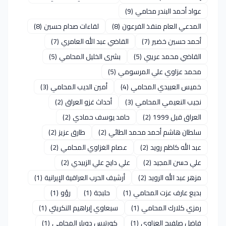
عواد أحمد البندر محامي
(9)
المدعي العام منقذ الفرعون
(8)
لقاءات صدام حسين
(8)
أحمد حسين خضير
(7)
القاضي عبد الله العامري
(7)
القاضي محمد عريبي
(5)
بشرى الخليل المحامي
(5)
محمد عزاوي علي المرسومي
(5)
خميس العبيدي المحامي
(4)
أمين الديب المحامي
(3)
نجيب النعيمي المحامي
(3)
أحداث غزو العراق
(2)
العراق قبل 1999
(2)
حامد يوسف حمادي
(2)
سلطان هاشم أحمد محمد الطائي
(2)
طارق عزيز
(2)
عبد الله كاظم رويد
(2)
عصام الغزاوي المحامي
(2)
علي حسن المجيد
(2)
علي دايح علي الزبيدي
(2)
مزهر عبد الله الرويد
(2)
أرشيف الحرب العراقية الإيرانية
(1)
بديع عارف عزت المحامي
(1)
حلبجة
(1)
رؤو
(1)
رمزي كلارك المحامي
(1)
سبعاوي إبراهيم التكريتي
(1)
فاضل صلفيج العزاوي
(1)
كورتيس دوبلر المحامي
(1)