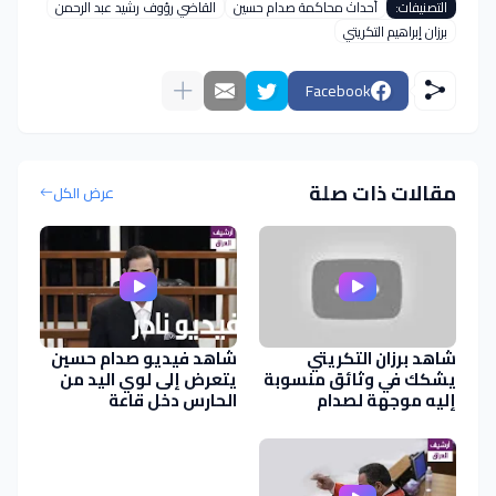
التصنيفات:
أحداث محاكمة صدام حسين
القاضي رؤوف رشيد عبد الرحمن
برزان إبراهيم التكريتي
Facebook
مقالات ذات صلة
عرض الكل
شاهد برزان التكريتي
شاهد فيديو صدام حسين
يشكك في وثائق منسوبة
يتعرض إلى لوي اليد من
إليه موجهة لصدام
الحارس دخل قاعة
ومكتوبة بــ خط اليد
المحكمة