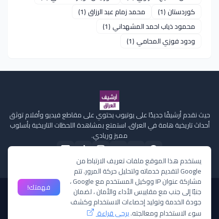
كوردستان
(1)
محمد زمام عبد الرزاق
(1)
محمود ذياب احمد المشهداني
(1)
ودود فوزي المحامي
(1)
حيث نقدم أرشيفًا جديدًا على يوتيوب يحتوي على مقاطع فيديو وأفلام توثق
أحداث تاريخية هامة في العراق، استمتع بمشاهدة اللحظات التاريخية بأسلوب
مميز وريادي.
يستخدم هذا الموقع ملفات تعريف الارتباط من
Google لتقديم خدماته ولتحليل حركة المرور. تتم
مشاركة عنوان IP ووكيل المستخدم مع Google ،
فهمتك!
جنبًا إلى جنب مع مقاييس الأداء والأمان ، لضمان
الصفحة الرئيسية
من نحن
سياسة الخصوصية
إتصل بنا
ملفات تعريف الارتباط
جودة الخدمة وتوليد إحصاءات الاستخدام وكشف
سوء الاستخدام ومعالجته.
يرجى قراءة
جميع الحقوق محفوظة ©
لقناة أرشيف العراق