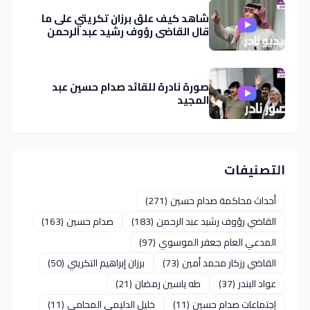
شاهد كيف علق برزان تكريتي على ما
قال القاضي رؤوف رشيد عبد الرحمن
صورة نادرة للقائد صدام حسين عبد
المجيد
التصنيفات
أحداث محاكمة صدام حسين
(271)
القاضي رؤوف رشيد عبد الرحمن
(183)
صدام حسين
(163)
المدعي العام جعفر الموسوي
(97)
القاضي رزكار محمد أمين
(73)
برزان إبراهيم التكريتي
(50)
عواد البندر
(37)
طه ياسين رمضان
(21)
إجتماعات صدام حسين
(11)
خليل الدليمي المحامي
(11)