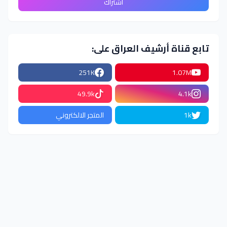
تابع قناة أرشيف العراق على:
251K
1.07M
49.9k
4.1k
1k
المتجر الالكتروني