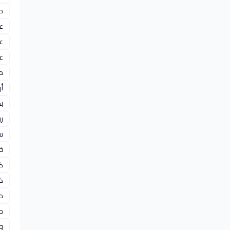
طا
ع
ع
عل
مز
أر
ب
ر
سب
ف
ك
ك
مح
م
و