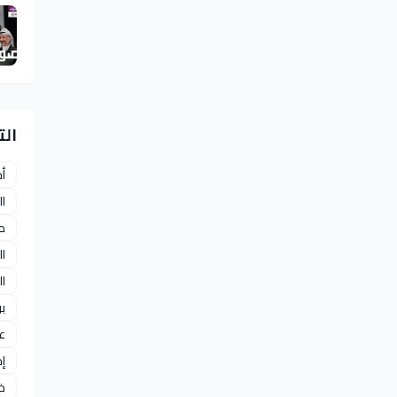
ال
أ
ا
ص
ا
ا
بر
عو
إ
خ