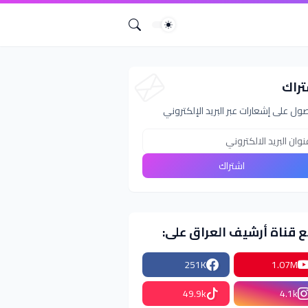
تراك
ول على إشعارات عبر البريد الإلكتروني
ع قناة أرشيف العراق على:
251K
1.07M
49.9k
4.1k