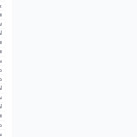
عو
ا
ل
أ
ال
ا
ب
م
خ
أ
ن
أح
ال
ح
س