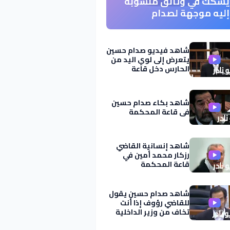
يشكك في وثائق منسوبة
إليه موجهة لصدام
ومكتوبة بــ خط اليد
شاهد فيديو صدام حسين
يتعرض إلى لوي اليد من
الحارس دخل قاعة
المحكمة
شاهد بكاء صدام حسين
في قاعة المحكمة
شاهد إنسانية القاضي
رزكار محمد أمين في
قاعة المحكمة
شاهد صدام حسين يقول
للقاضي رؤوف إذا أنت
تخاف من وزير الداخلية
اني مايخوف كلبي