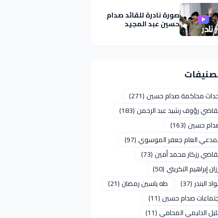
صورة نادرة للقائد صدام
حسين عبد المجيد
تصنيفات
حداث محاكمة صدام حسين
(271)
لقاضي رؤوف رشيد عبد الرحمن
(183)
دام حسين
(163)
لمدعي العام جعفر الموسوي
(97)
لقاضي رزكار محمد أمين
(73)
زان إبراهيم التكريتي
(50)
اد البندر
(37)
طه ياسين رمضان
(21)
جتماعات صدام حسين
(11)
ليل الدليمي المحامي
(11)