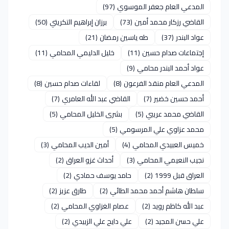
المدعي العام جعفر الموسوي
(97)
القاضي رزكار محمد أمين
(73)
برزان إبراهيم التكريتي
(50)
عواد البندر
(37)
طه ياسين رمضان
(21)
إجتماعات صدام حسين
(11)
خليل الدليمي المحامي
(11)
عواد أحمد البندر محامي
(9)
المدعي العام منقذ الفرعون
(8)
لقاءات صدام حسين
(8)
أحمد حسين خضير
(7)
القاضي عبد الله العامري
(7)
القاضي محمد عريبي
(5)
بشرى الخليل المحامي
(5)
محمد عزاوي علي المرسومي
(5)
خميس العبيدي المحامي
(4)
أمين الديب المحامي
(3)
نجيب النعيمي المحامي
(3)
أحداث غزو العراق
(2)
العراق قبل 1999
(2)
حامد يوسف حمادي
(2)
سلطان هاشم أحمد محمد الطائي
(2)
طارق عزيز
(2)
عبد الله كاظم رويد
(2)
عصام الغزاوي المحامي
(2)
علي حسن المجيد
(2)
علي دايح علي الزبيدي
(2)