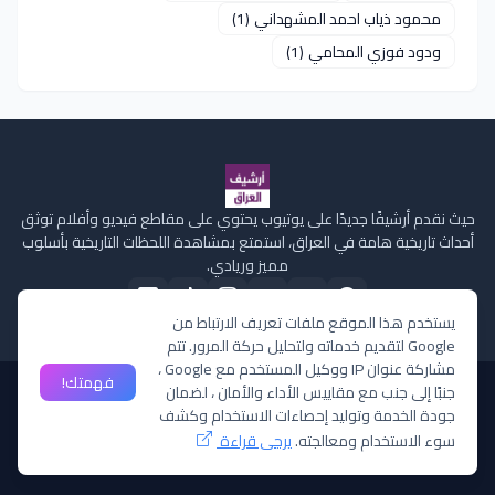
محمود ذياب احمد المشهداني
(1)
ودود فوزي المحامي
(1)
حيث نقدم أرشيفًا جديدًا على يوتيوب يحتوي على مقاطع فيديو وأفلام توثق
أحداث تاريخية هامة في العراق، استمتع بمشاهدة اللحظات التاريخية بأسلوب
مميز وريادي.
يستخدم هذا الموقع ملفات تعريف الارتباط من
Google لتقديم خدماته ولتحليل حركة المرور. تتم
مشاركة عنوان IP ووكيل المستخدم مع Google ،
فهمتك!
جنبًا إلى جنب مع مقاييس الأداء والأمان ، لضمان
الصفحة الرئيسية
من نحن
سياسة الخصوصية
إتصل بنا
ملفات تعريف الارتباط
جودة الخدمة وتوليد إحصاءات الاستخدام وكشف
سوء الاستخدام ومعالجته.
يرجى قراءة
جميع الحقوق محفوظة ©
لقناة أرشيف العراق