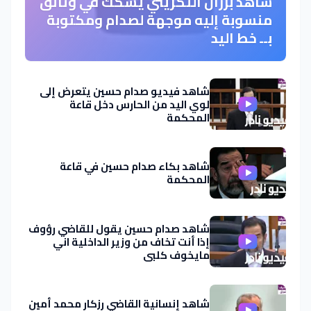
شاهد برزان التكريتي يشكك في وثائق
منسوبة إليه موجهة لصدام ومكتوبة
بــ خط اليد
شاهد فيديو صدام حسين يتعرض إلى
لوي اليد من الحارس دخل قاعة
المحكمة
شاهد بكاء صدام حسين في قاعة
المحكمة
شاهد صدام حسين يقول للقاضي رؤوف
إذا أنت تخاف من وزير الداخلية اني
مايخوف كلبي
شاهد إنسانية القاضي رزكار محمد أمين