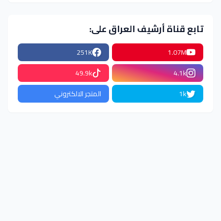
تابع قناة أرشيف العراق على:
251K
1.07M
49.9k
4.1k
1k
المتجر الالكتروني