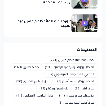
في قاعة المحكمة
صورة نادرة للقائد صدام حسين عبد
المجيد
التصنيفات
أحداث محاكمة صدام حسين
(271)
القاضي رؤوف رشيد عبد الرحمن
(183)
صدام حسين
(163)
المدعي العام جعفر الموسوي
(97)
القاضي رزكار محمد أمين
(73)
برزان إبراهيم التكريتي
(50)
عواد البندر
(37)
طه ياسين رمضان
(21)
إجتماعات صدام حسين
(11)
خليل الدليمي المحامي
(11)
عواد أحمد البندر محامي
(9)