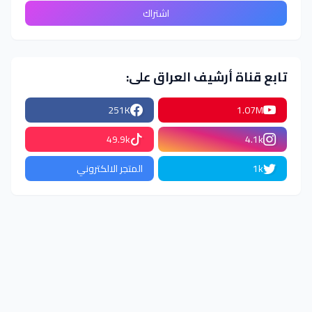
تابع قناة أرشيف العراق على:
251K
1.07M
49.9k
4.1k
1k
المتجر الالكتروني