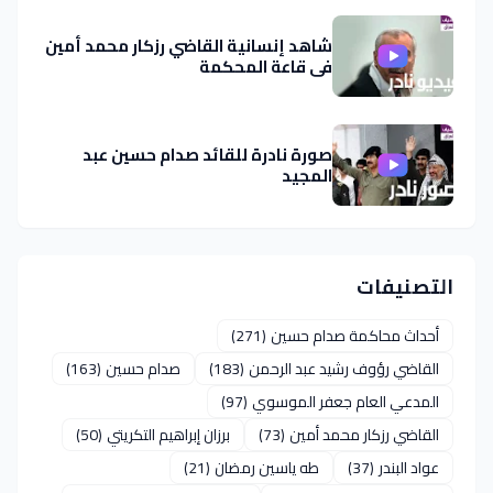
شاهد إنسانية القاضي رزكار محمد أمين
في قاعة المحكمة
صورة نادرة للقائد صدام حسين عبد
المجيد
التصنيفات
أحداث محاكمة صدام حسين
(271)
القاضي رؤوف رشيد عبد الرحمن
(183)
صدام حسين
(163)
المدعي العام جعفر الموسوي
(97)
القاضي رزكار محمد أمين
(73)
برزان إبراهيم التكريتي
(50)
عواد البندر
(37)
طه ياسين رمضان
(21)