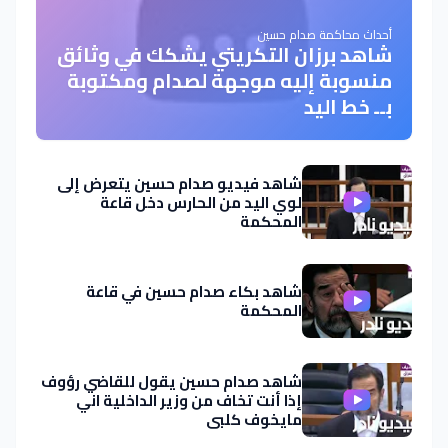
أحداث محاكمة صدام حسين
شاهد برزان التكريتي يشكك في وثائق
منسوبة إليه موجهة لصدام ومكتوبة
بــ خط اليد
شاهد فيديو صدام حسين يتعرض إلى
لوي اليد من الحارس دخل قاعة
المحكمة
شاهد بكاء صدام حسين في قاعة
المحكمة
شاهد صدام حسين يقول للقاضي رؤوف
إذا أنت تخاف من وزير الداخلية اني
مايخوف كلبي