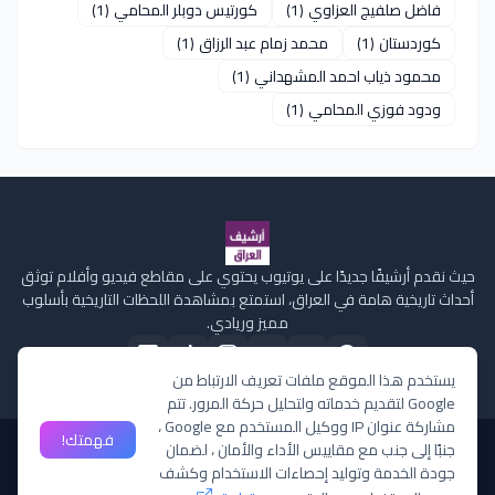
فاضل صلفيج العزاوي
(1)
كورتيس دوبلر المحامي
(1)
كوردستان
(1)
محمد زمام عبد الرزاق
(1)
محمود ذياب احمد المشهداني
(1)
ودود فوزي المحامي
(1)
حيث نقدم أرشيفًا جديدًا على يوتيوب يحتوي على مقاطع فيديو وأفلام توثق
أحداث تاريخية هامة في العراق، استمتع بمشاهدة اللحظات التاريخية بأسلوب
مميز وريادي.
يستخدم هذا الموقع ملفات تعريف الارتباط من
Google لتقديم خدماته ولتحليل حركة المرور. تتم
مشاركة عنوان IP ووكيل المستخدم مع Google ،
فهمتك!
جنبًا إلى جنب مع مقاييس الأداء والأمان ، لضمان
الصفحة الرئيسية
من نحن
سياسة الخصوصية
إتصل بنا
ملفات تعريف الارتباط
جودة الخدمة وتوليد إحصاءات الاستخدام وكشف