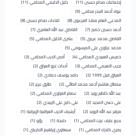
إجتماعات صدام حسين
(11)
خليل الدليمي المحامي
(11)
عواد أحمد البندر محامي
(9)
المدعي العام منقذ الفرعون
(8)
لقاءات صدام حسين
(8)
أحمد حسين خضير
(7)
القاضي عبد الله العامري
(7)
القاضي محمد عريبي
(5)
بشرى الخليل المحامي
(5)
محمد عزاوي علي المرسومي
(5)
خميس العبيدي المحامي
(4)
أمين الديب المحامي
(3)
نجيب النعيمي المحامي
(3)
أحداث غزو العراق
(2)
العراق قبل 1999
(2)
حامد يوسف حمادي
(2)
سلطان هاشم أحمد محمد الطائي
(2)
طارق عزيز
(2)
عبد الله كاظم رويد
(2)
عصام الغزاوي المحامي
(2)
علي حسن المجيد
(2)
علي دايح علي الزبيدي
(2)
مزهر عبد الله الرويد
(2)
أرشيف الحرب العراقية الإيرانية
(1)
بديع عارف عزت المحامي
(1)
حلبجة
(1)
رؤو
(1)
رمزي كلارك المحامي
(1)
سبعاوي إبراهيم التكريتي
(1)