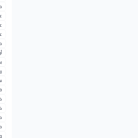
طا
ع
ع
عل
مز
أر
ب
ر
سب
ف
ك
ك
مح
م
و