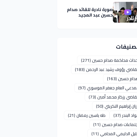
صورة نادرة للقائد صدام
حسين عبد المجيد
تصنيفات
حداث محاكمة صدام حسين
(271)
لقاضي رؤوف رشيد عبد الرحمن
(183)
دام حسين
(163)
لمدعي العام جعفر الموسوي
(97)
لقاضي رزكار محمد أمين
(73)
زان إبراهيم التكريتي
(50)
اد البندر
(37)
طه ياسين رمضان
(21)
جتماعات صدام حسين
(11)
ليل الدليمي المحامي
(11)