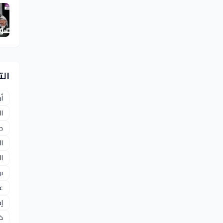
ال
أ
ا
ص
ا
ا
بر
عو
إ
خ