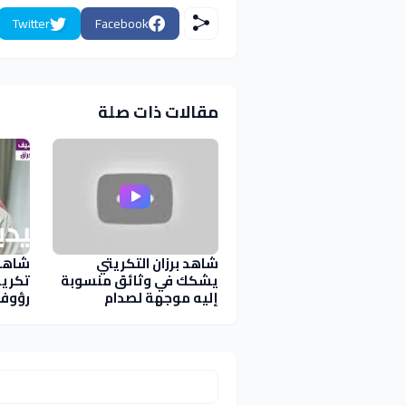
Twitter
Facebook
مقالات ذات صلة
شاهد برزان التكريتي
شاهد 
يشكك في وثائق منسوبة
تكريت
إليه موجهة لصدام
رؤوف 
ومكتوبة بــ خط اليد