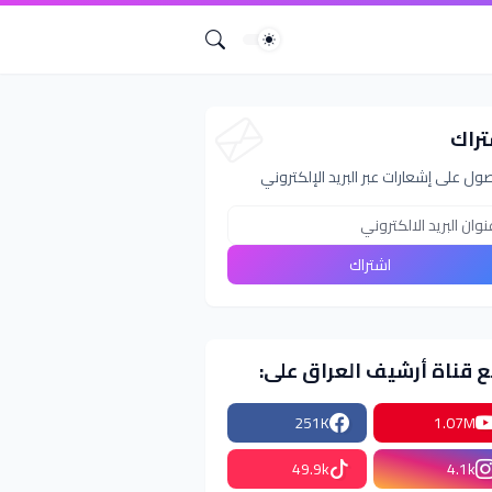
تراك
ول على إشعارات عبر البريد الإلكتروني
ع قناة أرشيف العراق على:
251K
1.07M
49.9k
4.1k