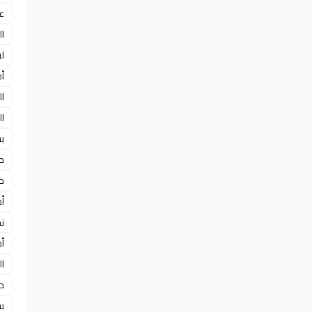
عو
ا
ل
أ
ال
ا
ب
م
خ
أ
ن
أح
ال
ح
س