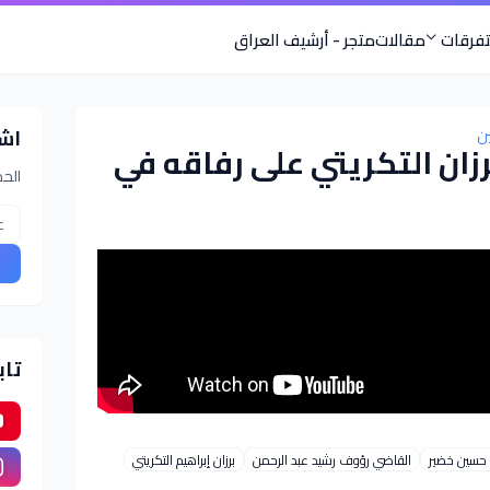
فرقات
مقالات
متجر - أرشيف العراق
اش
ن
ان التكريتي على رفاقه في
الحص
تاب
حسين خضير
القاضي رؤوف رشيد عبد الرحمن
برزان إبراهيم التكريتي