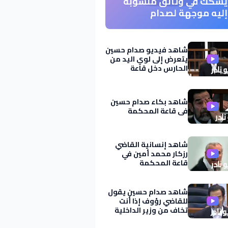
يشكك في وثائق منسوبة
إليه موجهة لصدام
ومكتوبة بــ خط اليد
شاهد فيديو صدام حسين
يتعرض إلى لوي اليد من
الحارس دخل قاعة
المحكمة
شاهد بكاء صدام حسين
في قاعة المحكمة
شاهد إنسانية القاضي
رزكار محمد أمين في
قاعة المحكمة
شاهد صدام حسين يقول
للقاضي رؤوف إذا أنت
تخاف من وزير الداخلية
اني مايخوف كلبي