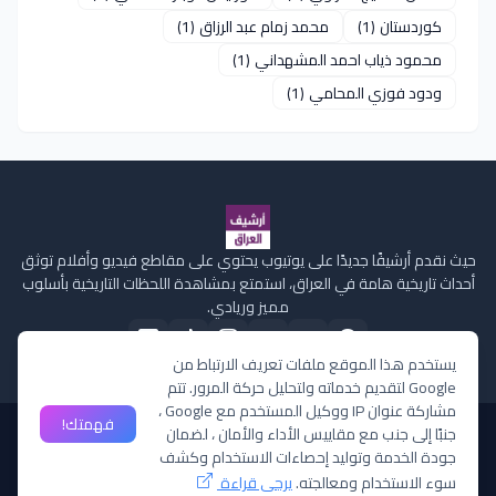
كوردستان
(1)
محمد زمام عبد الرزاق
(1)
محمود ذياب احمد المشهداني
(1)
ودود فوزي المحامي
(1)
حيث نقدم أرشيفًا جديدًا على يوتيوب يحتوي على مقاطع فيديو وأفلام توثق
أحداث تاريخية هامة في العراق، استمتع بمشاهدة اللحظات التاريخية بأسلوب
مميز وريادي.
يستخدم هذا الموقع ملفات تعريف الارتباط من
Google لتقديم خدماته ولتحليل حركة المرور. تتم
مشاركة عنوان IP ووكيل المستخدم مع Google ،
فهمتك!
جنبًا إلى جنب مع مقاييس الأداء والأمان ، لضمان
الصفحة الرئيسية
من نحن
سياسة الخصوصية
إتصل بنا
ملفات تعريف الارتباط
جودة الخدمة وتوليد إحصاءات الاستخدام وكشف
سوء الاستخدام ومعالجته.
يرجى قراءة
جميع الحقوق محفوظة ©
لقناة أرشيف العراق