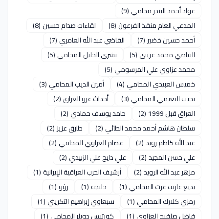
عواد أحمد البندر محامي
(9)
المدعي العام منقذ الفرعون
(8)
لقاءات صدام حسين
(8)
أحمد حسين خضير
(7)
القاضي عبد الله العامري
(7)
القاضي محمد عريبي
(5)
بشرى الخليل المحامي
(5)
محمد عزاوي علي المرسومي
(5)
خميس العبيدي المحامي
(4)
أمين الديب المحامي
(3)
نجيب النعيمي المحامي
(3)
أحداث غزو العراق
(2)
العراق قبل 1999
(2)
حامد يوسف حمادي
(2)
سلطان هاشم أحمد محمد الطائي
(2)
طارق عزيز
(2)
عبد الله كاظم رويد
(2)
عصام الغزاوي المحامي
(2)
علي حسن المجيد
(2)
علي دايح علي الزبيدي
(2)
مزهر عبد الله الرويد
(2)
أرشيف الحرب العراقية الإيرانية
(1)
بديع عارف عزت المحامي
(1)
حلبجة
(1)
رؤو
(1)
رمزي كلارك المحامي
(1)
سبعاوي إبراهيم التكريتي
(1)
فاضل صلفيج العزاوي
(1)
كورتيس دوبلر المحامي
(1)