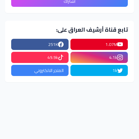
تابع قناة أرشيف العراق على:
251K
1.07M
49.9k
4.1k
1k
المتجر الالكتروني