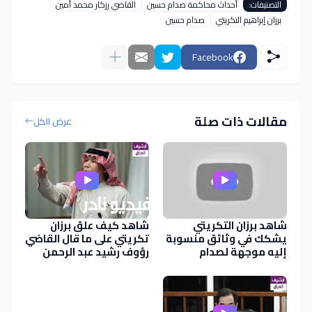
التصنيفات:
أحداث محاكمة صدام حسين
القاضي رزكار محمد أمين
برزان إبراهيم التكريتي
صدام حسين
Facebook
مقالات ذات صلة
عرض الكل
شاهد برزان التكريتي
شاهد كيف علق برزان
يشكك في وثائق منسوبة
تكريتي على ما قال القاضي
إليه موجهة لصدام
رؤوف رشيد عبد الرحمن
ومكتوبة بــ خط اليد