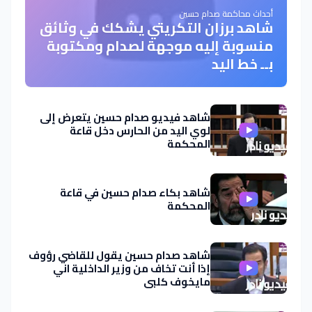
أحداث محاكمة صدام حسين
شاهد برزان التكريتي يشكك في وثائق
منسوبة إليه موجهة لصدام ومكتوبة
بــ خط اليد
شاهد فيديو صدام حسين يتعرض إلى
لوي اليد من الحارس دخل قاعة
المحكمة
شاهد بكاء صدام حسين في قاعة
المحكمة
شاهد صدام حسين يقول للقاضي رؤوف
إذا أنت تخاف من وزير الداخلية اني
مايخوف كلبي