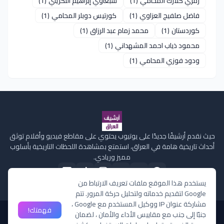
رمزي كلارك المحامي
(1)
سبعاوي إبراهيم التكريتي
(1)
فاضل صلفيج العزاوي
(1)
كورتيس دوبلر المحامي
(1)
كوردستان
(1)
محمد زمام عبد الرزاق
(1)
محمود ذياب احمد المشهداني
(1)
ودود فوزي المحامي
(1)
حيث نقدم أرشيفًا جديدًا على يوتيوب يحتوي على مقاطع فيديو وأفلام توثق
أحداث تاريخية هامة في العراق، استمتع بمشاهدة اللحظات التاريخية بأسلوب
مميز وريادي.
يستخدم هذا الموقع ملفات تعريف الارتباط من
Google لتقديم خدماته ولتحليل حركة المرور. تتم
مشاركة عنوان IP ووكيل المستخدم مع Google ،
فهمتك!
جنبًا إلى جنب مع مقاييس الأداء والأمان ، لضمان
الصفحة الرئيسية
من نحن
سياسة الخصوصية
إتصل بنا
ملفات تعريف الارتباط