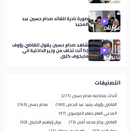
صورة نادرة للقائد صدام حسين عبد
المجيد
شاهد صدام حسين يقول للقاضي رؤوف
إذا أنت تخاف من وزير الداخلية اني
مايخوف كلبي
التصنيفات
أحداث محاكمة صدام حسين
(271)
القاضي رؤوف رشيد عبد الرحمن
(183)
صدام حسين
(163)
المدعي العام جعفر الموسوي
(97)
القاضي رزكار محمد أمين
(73)
برزان إبراهيم التكريتي
(50)
عواد البندر
(37)
طه ياسين رمضان
(21)