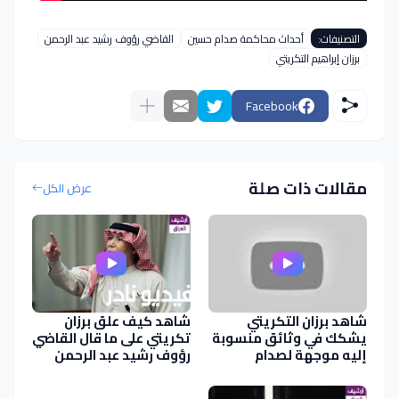
التصنيفات:
أحداث محاكمة صدام حسين
القاضي رؤوف رشيد عبد الرحمن
برزان إبراهيم التكريتي
Facebook
مقالات ذات صلة
عرض الكل
شاهد برزان التكريتي
شاهد كيف علق برزان
يشكك في وثائق منسوبة
تكريتي على ما قال القاضي
إليه موجهة لصدام
رؤوف رشيد عبد الرحمن
ومكتوبة بــ خط اليد