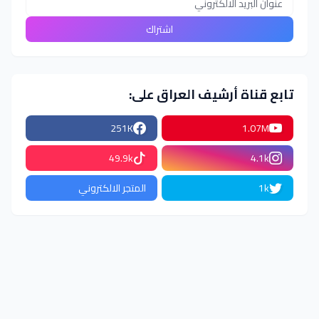
تابع قناة أرشيف العراق على:
251K
1.07M
49.9k
4.1k
1k
المتجر الالكتروني